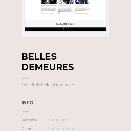
BELLES
DEMEURES
Site BtoB Belles Demeures
INFO
website
Voir le site
Client
SeLoger.com