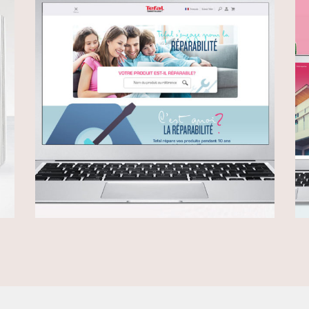
TEFAL
Evolve
/
Web Design
Pr