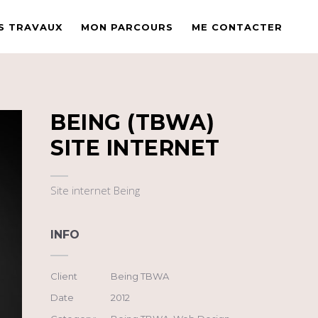
S TRAVAUX
MON PARCOURS
ME CONTACTER
BEING (TBWA)
SITE INTERNET
Site internet Being
INFO
Client
Being TBWA
Date
2012